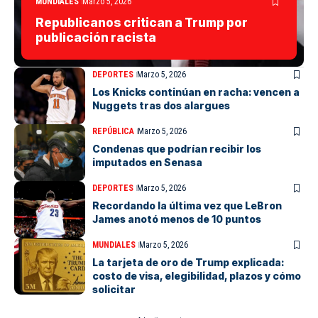
MUNDIALES
Marzo 5, 2026
Republicanos critican a Trump por
publicación racista
DEPORTES
Marzo 5, 2026
Los Knicks continúan en racha: vencen a
Nuggets tras dos alargues
REPÚBLICA
Marzo 5, 2026
Condenas que podrían recibir los
imputados en Senasa
DEPORTES
Marzo 5, 2026
Recordando la última vez que LeBron
James anotó menos de 10 puntos
MUNDIALES
Marzo 5, 2026
La tarjeta de oro de Trump explicada:
costo de visa, elegibilidad, plazos y cómo
solicitar